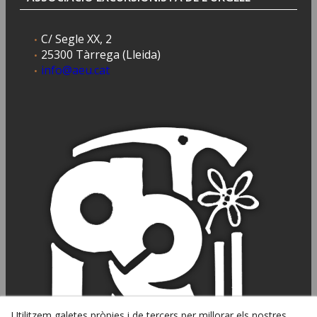
C/ Segle XX, 2
25300 Tàrrega (Lleida)
info@aeu.cat
Utilitzem galetes pròpies i de tercers per millorar els nostres