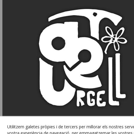
Utilitzem galetes pròpies i de tercers per millorar els nostres serve
vostra experiència de navegació, per emmagatzemar les vostres p