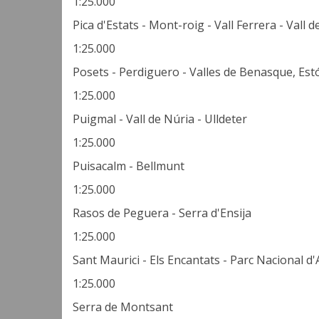
1:25.000
Pica d'Estats - Mont-roig - Vall Ferrera - Vall 
1:25.000
Posets - Perdiguero - Valles de Benasque, Est
1:25.000
Puigmal - Vall de Núria - Ulldeter
1:25.000
Puisacalm - Bellmunt
1:25.000
Rasos de Peguera - Serra d'Ensija
1:25.000
Sant Maurici - Els Encantats - Parc Nacional d
1:25.000
Serra de Montsant