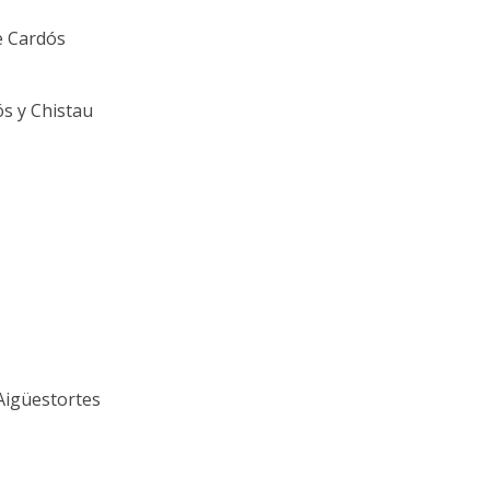
de Cardós
ós y Chistau
'Aigüestortes