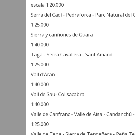
escala 1:20.000
Serra del Cadí - Pedraforca - Parc Natural del
1:25.000
Sierra y canñones de Guara
1:40.000
Taga - Serra Cavallera - Sant Amand
1:25.000
Vall d'Aran
1:40.000
Vall de Sau- Collsacabra
1:40.000
Valle de Canfranc - Valle de Aísa - Candanchú 
1:25.000
Valle de Tena - Sierra de Tendeñera - Peña Te