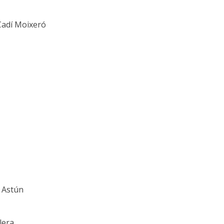
 Cadí Moixeró
- Astún
lera